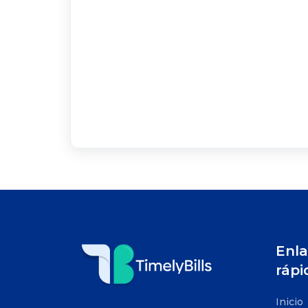
Enla
rápi
Inicio