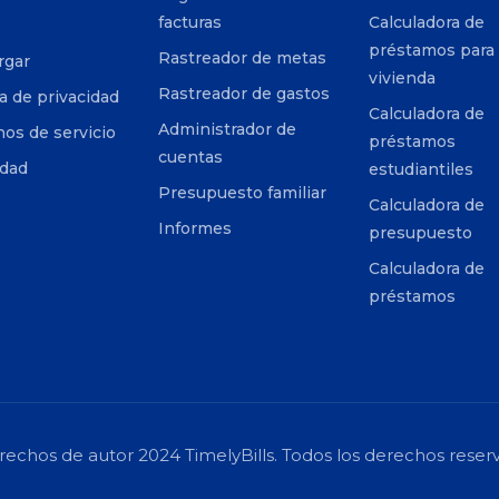
facturas
Calculadora de
préstamos para
Rastreador de metas
rgar
vivienda
Rastreador de gastos
ca de privacidad
Calculadora de
Administrador de
os de servicio
préstamos
cuentas
idad
estudiantiles
Presupuesto familiar
Calculadora de
Informes
presupuesto
Calculadora de
préstamos
echos de autor 2024 TimelyBills. Todos los derechos reser