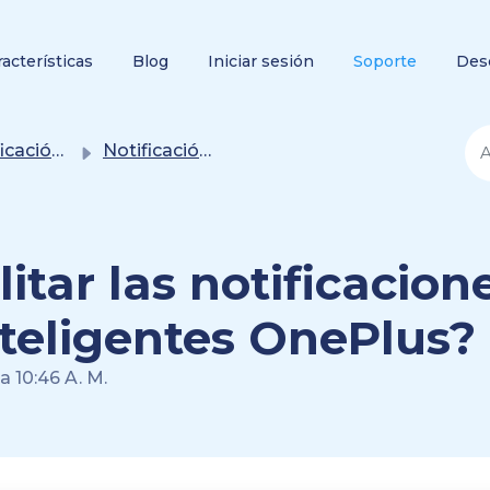
racterísticas
Blog
Iniciar sesión
Soporte
Des
ón y alertas
Notificación y alertas
tar las notificacion
nteligentes OnePlus?
a 10:46 A. M.