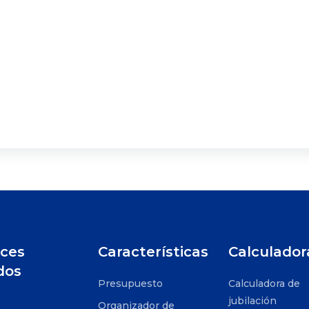
ces
Características
Calculador
dos
Presupuesto
Calculadora de
jubilación
Organizador de