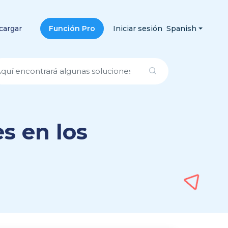
cargar
Función Pro
Iniciar sesión
Spanish
es en los