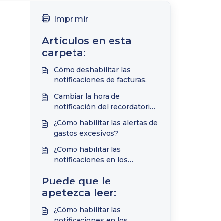
Imprimir
Artículos en esta
carpeta:
Cómo deshabilitar las
notificaciones de facturas.
Cambiar la hora de
notificación del recordatorio
de factura.
¿Cómo habilitar las alertas de
gastos excesivos?
¿Cómo habilitar las
notificaciones en los
teléfonos inteligentes
Puede que le
Samsung con la versión 11 de
Android?
apetezca leer:
¿Cómo habilitar las
notificaciones en los