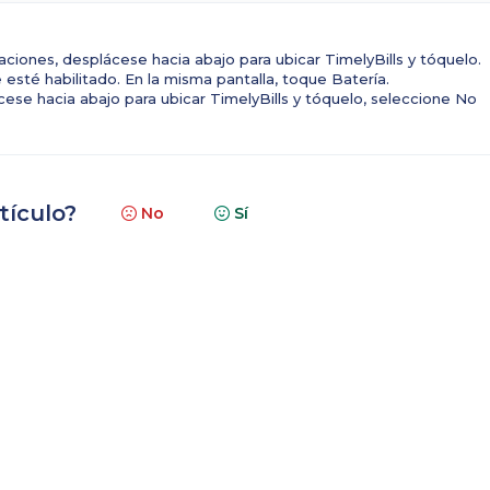
aciones, desplácese hacia abajo para ubicar TimelyBills y tóquelo.
sté habilitado. En la misma pantalla, toque Batería.
ese hacia abajo para ubicar TimelyBills y tóquelo, seleccione No
tículo?
No
Sí