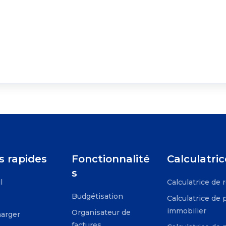
s rapides
Fonctionnalité
Calculatric
s
l
Calculatrice de r
Budgétisation
Calculatrice de 
immobilier
Organisateur de
arger
factures