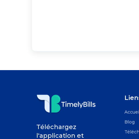
Lien
Accuei
Blog
Téléchargez
Téléch
l'application et