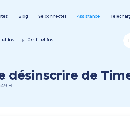
ités
Blog
Se connecter
Assistance
Téléchar
 inscription
Profil et inscription
désinscrire de Timel
7:49 H