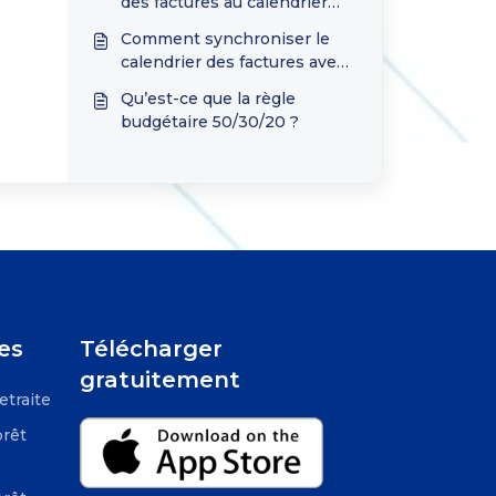
des factures au calendrier
Outlook ?
Comment synchroniser le
calendrier des factures avec
Google Agenda ?
Qu’est-ce que la règle
budgétaire 50/30/20 ?
es
Télécharger
gratuitement
etraite
prêt