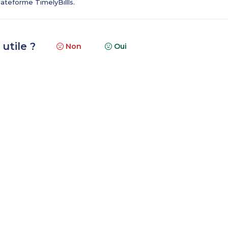
ateforme TimelyBillls.
 utile ?
Non
Oui