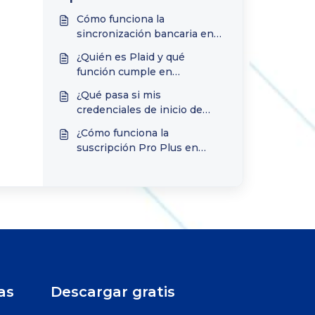
Cómo funciona la
sincronización bancaria en
TimelyBills
¿Quién es Plaid y qué
función cumple en
TimelyBills?
¿Qué pasa si mis
credenciales de inicio de
sesión no funcionan al
¿Cómo funciona la
conectar con mi banco?
suscripción Pro Plus en
TimelyBills?
as
Descargar gratis