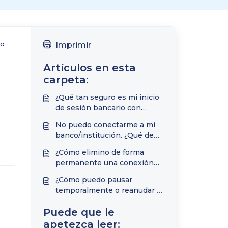
to
Imprimir
Artículos en esta
carpeta:
¿Qué tan seguro es mi inicio
de sesión bancario con
TimelyBills?
No puedo conectarme a mi
banco/institución. ¿Qué debo
hacer?
¿Cómo elimino de forma
permanente una conexión
bancaria/institución de
¿Cómo puedo pausar
TimelyBills?
temporalmente o reanudar la
sincronización de mi cuenta
Puede que le
bancaria en línea?
apetezca leer: