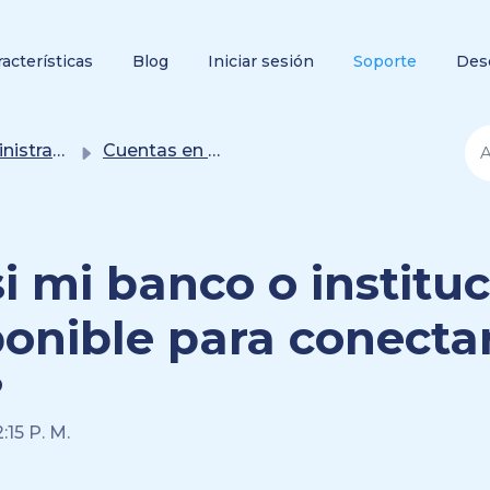
racterísticas
Blog
Iniciar sesión
Soporte
Des
ión de cuentas
Cuentas en línea (conectadas con el banco)
i mi banco o instituc
ponible para conecta
?
:15 P. M.