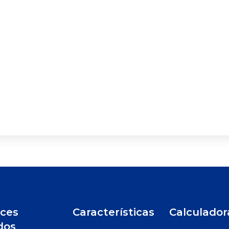
ces
Características
Calculador
dos