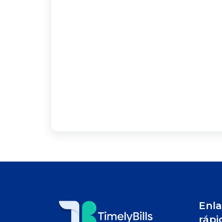
Enla
rápi