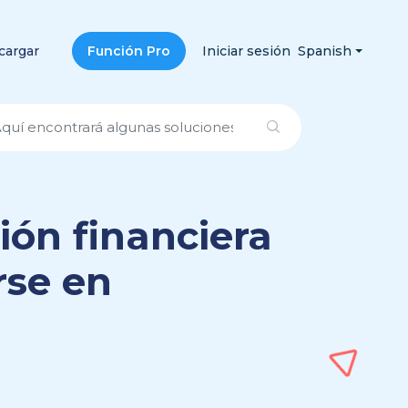
cargar
Función Pro
Iniciar sesión
Spanish
ión financiera
rse en