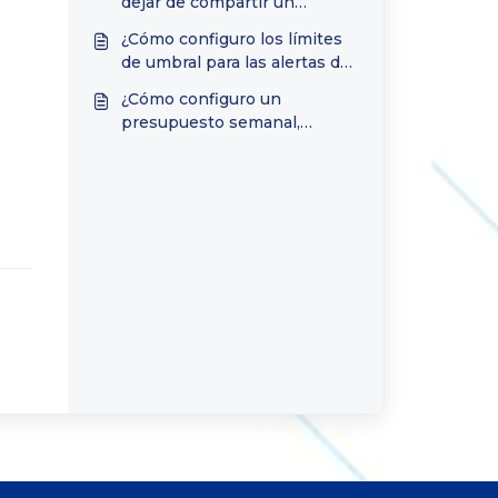
dejar de compartir un
presupuesto con un grupo?
¿Cómo configuro los límites
de umbral para las alertas de
gasto del presupuesto?
¿Cómo configuro un
presupuesto semanal,
quincenal o con un rango de
fechas personalizado?