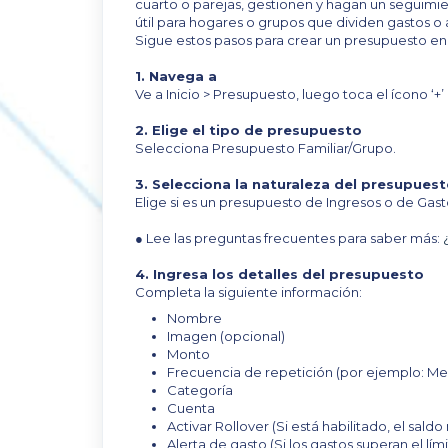
cuarto o parejas, gestionen y hagan un seguimie
útil para hogares o grupos que dividen gastos o
Sigue estos pasos para crear un presupuesto en
1. Navega a
Ve a Inicio > Presupuesto, luego toca el ícono ‘+
2. Elige el tipo de presupuesto
Selecciona Presupuesto Familiar/Grupo.
3. Selecciona la naturaleza del presupues
Elige si es un presupuesto de Ingresos o de Gast
● Lee las preguntas frecuentes para saber más:
4. Ingresa los detalles del presupuesto
Completa la siguiente información:
Nombre
Imagen (opcional)
Monto
Frecuencia de repetición (por ejemplo: Me
Categoría
Cuenta
Activar Rollover (Si está habilitado, el sald
Alerta de gasto (Si los gastos superan el lí