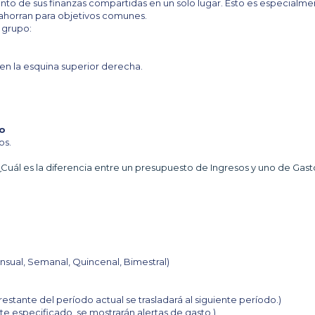
nto de sus finanzas compartidas en un solo lugar. Esto es especialm
 ahorran para objetivos comunes.
 grupo:
’ en la esquina superior derecha.
to
os.
¿Cuál es la diferencia entre un presupuesto de Ingresos y uno de Gast
nsual, Semanal, Quincenal, Bimestral)
o restante del período actual se trasladará al siguiente período.)
mite especificado, se mostrarán alertas de gasto.)