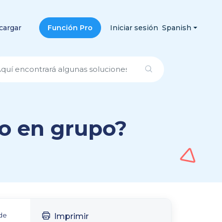
cargar
Función Pro
Iniciar sesión
Spanish
o en grupo?
 de
Imprimir