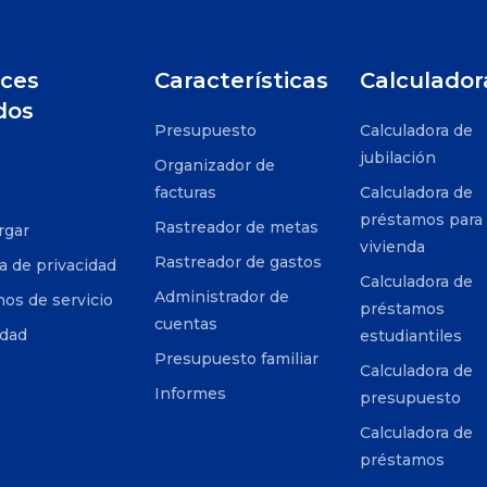
ces
Características
Calculador
dos
Presupuesto
Calculadora de
jubilación
Organizador de
facturas
Calculadora de
préstamos para
Rastreador de metas
rgar
vivienda
Rastreador de gastos
ca de privacidad
Calculadora de
Administrador de
os de servicio
préstamos
cuentas
idad
estudiantiles
Presupuesto familiar
Calculadora de
Informes
presupuesto
Calculadora de
préstamos