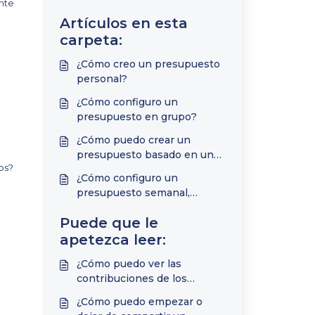
ente
Artículos en esta
carpeta:
¿Cómo creo un presupuesto
personal?
¿Cómo configuro un
presupuesto en grupo?
¿Cómo puedo crear un
presupuesto basado en una
os?
categoría?
¿Cómo configuro un
presupuesto semanal,
quincenal o con un rango de
Puede que le
fechas personalizado?
apetezca leer:
¿Cómo puedo ver las
contribuciones de los
miembros del grupo en un
¿Cómo puedo empezar o
presupuesto compartido?