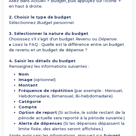
Allez dans
Accueil > Budget
, puis appuyez sur l’icône ‘+’
en haut à droite.
2. Choisir le type de budget
Sélectionnez
Budget personnel
.
3. Sélectionner la nature du budget
Choisissez s’il s’agit d’un budget
Revenu
ou
Dépense
.
● Lisez la FAQ :
Quelle est la différence entre un budget
de revenu et un budget de dépense ?
4. Saisir les détails du budget
Renseignez les informations suivantes :
Nom
Image
(optionnel)
Montant
Fréquence de répétition
(par exemple : Mensuel,
Hebdomadaire, Bimensuel, Bi-hebdomadaire)
Catégorie
Compte
Option de report
(Si activée, le solde restant de la
période actuelle sera reporté à la période suivante.)
Alerte de dépenses
(Si les dépenses dépassent la
limite fixée, des alertes seront affichées.)
Après avoir saisi les informations, appuyez sur
Suivant
.