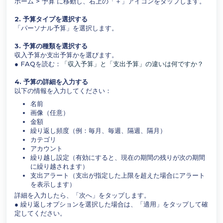
ホーム > 予算 に移動し、右上の「＋」アイコンをタップします。
2. 予算タイプを選択する
「パーソナル予算」を選択します。
3. 予算の種類を選択する
収入予算か支出予算かを選びます。
● FAQを読む：
「収入予算」と「支出予算」の違いは何ですか？
4. 予算の詳細を入力する
以下の情報を入力してください：
名前
画像（任意）
金額
繰り返し頻度（例：毎月、毎週、隔週、隔月）
カテゴリ
アカウント
繰り越し設定（有効にすると、現在の期間の残りが次の期間
に繰り越されます）
支出アラート（支出が指定した上限を超えた場合にアラート
を表示します）
詳細を入力したら、「次へ」をタップします。
● 繰り返しオプションを選択した場合は、「適用」をタップして確
定してください。