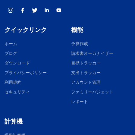
クイックリンク
機能
ホーム
予算作成
ブログ
請求書オーガナイザー
ダウンロード
目標トラッカー
プライバシーポリシー
支出トラッカー
利用規約
アカウント管理
セキュリティ
ファミリーバジェット
レポート
計算機