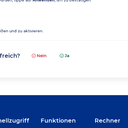
urden, tippe auf
Anwenden
, um zu bestätigen.
eßen und zu aktivieren.
freich?
Nein
Ja
ellzugriff
Funktionen
Rechner