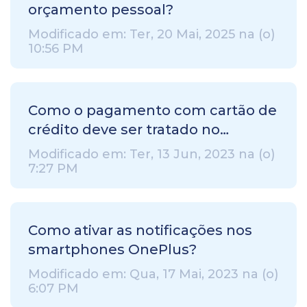
orçamento pessoal?
Modificado em: Ter, 20 Mai, 2025 na (o)
10:56 PM
Como o pagamento com cartão de
crédito deve ser tratado no
TimelyBills?
Modificado em: Ter, 13 Jun, 2023 na (o)
7:27 PM
Como ativar as notificações nos
smartphones OnePlus?
Modificado em: Qua, 17 Mai, 2023 na (o)
6:07 PM