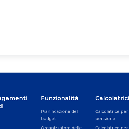
egamenti
Funzionalità
Calcolatric
di
Pianificazione del
Calcolatrice per 
budget
pensione
Organizzatore delle
Calcolatrice pe