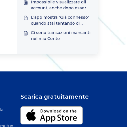
Impossibile visualizzare gli
account, anche dopo essersi
collegati correttamente al
L'app mostra "Già connesso"
conto bancario.
quando stai tentando di
connetterti alla tua banca.
Ci sono transazioni mancanti
nel mio Conto
i
Scarica gratuitamente
la
r mutuo