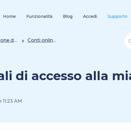
Home
Funzionalità
Blog
Accedi
Supporto
 dei conti
Conti online (collegati con la banca)
ali di accesso alla m
e 11:23 AM