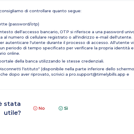
i consigliamo di controllare quanto segue:
rrette (password/otp)
esto dell'accesso bancario, OTP si riferisce a una password univ
l numero di cellulare registrato o all'indirizzo e-mail dell'utente.
per autenticare l'utente durante il processo di accesso. All'utente v
 un periodo di tempo specificato per verificare la propria identità e
rio online.
portale della banca utilizzando le stesse credenziali.
Disconnetti l'istituto" (disponibile nella parte inferiore dello schermo
nche dopo aver riprovato, scrivici a pro.support@timelybills.app e
è stata
No
Sì
utile?